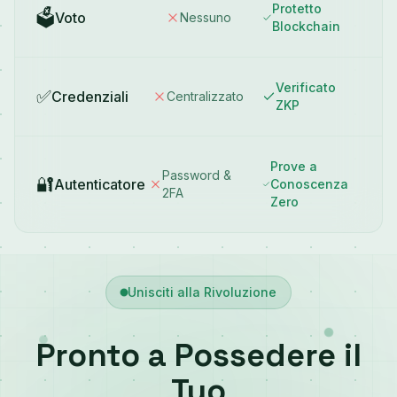
Protetto
🗳️
Voto
Nessuno
Transazioni Commerciali
Blockchain
Fatture, NDA e documenti aziendali
Verificato
✅
Credenziali
Centralizzato
ZKP
Moduli Governativi
Sottomissioni e dichiarazioni ufficiali
Prove a
Password &
🔐
Autenticatore
Conoscenza
2FA
Zero
Opere Creative
Diritti d'autore e rivendicazioni di proprietà
intellettuale
Unisciti alla Rivoluzione
Pronto a Possedere il
Tuo