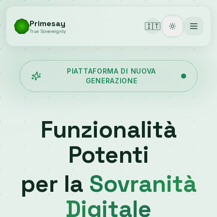
Primesay
🇮🇹
Toggle them
True Sovereignty
PIATTAFORMA DI NUOVA
GENERAZIONE
Funzionalità
Potenti
per la
Sovranità
Digitale