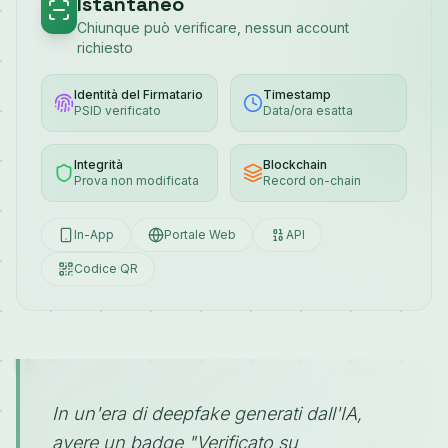
Istantaneo
Chiunque può verificare, nessun account
richiesto
Identità del Firmatario
Timestamp
PSID verificato
Data/ora esatta
Integrità
Blockchain
Prova non modificata
Record on-chain
In-App
Portale Web
API
Codice QR
"
In un'era di deepfake generati dall'IA,
avere un badge "Verificato su